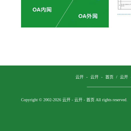
云开 - 云开 - 首页
/
云开 
Copyright © 2002-2026 云开 - 云开 - 首页 All rights reserved.