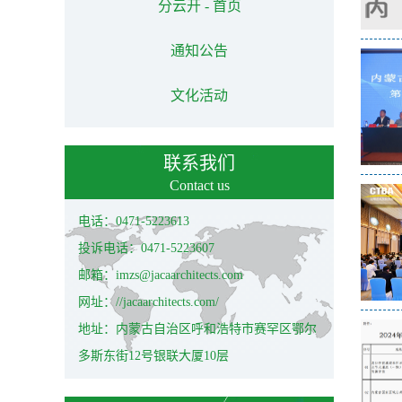
分云开 - 首页
通知公告
文化活动
联系我们
Contact us
电话：0471-5223613
投诉电话：0471-5223607
邮箱：imzs@jacaarchitects.com
网址：//jacaarchitects.com/
地址：内蒙古自治区呼和浩特市赛罕区鄂尔
多斯东街12号银联大厦10层