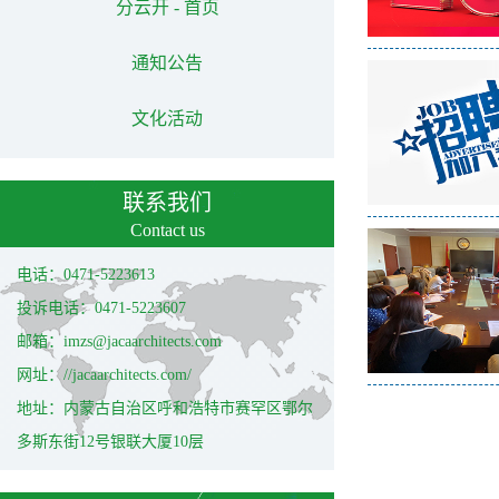
分云开 - 首页
通知公告
文化活动
联系我们
Contact us
电话：0471-5223613
投诉电话：0471-5223607
邮箱：imzs@jacaarchitects.com
网址：//jacaarchitects.com/
地址：内蒙古自治区呼和浩特市赛罕区鄂尔
多斯东街12号银联大厦10层