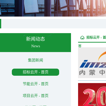
招标云开 - 首
新闻动态
News
页
集团新闻
招标云开 - 首页
节能云开 - 首页
项目云开 - 首页