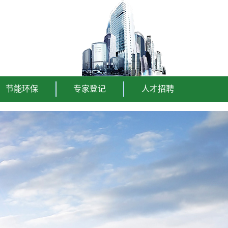
节能环保
专家登记
人才招聘