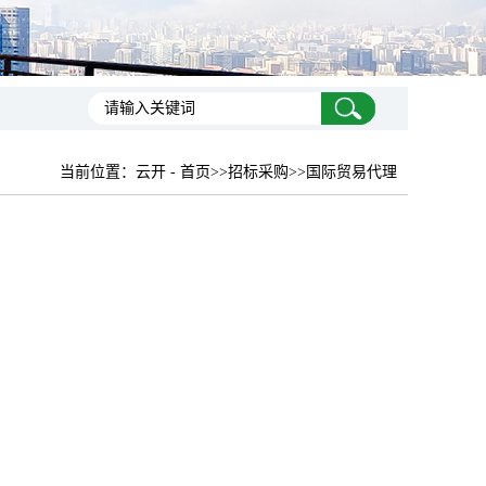
当前位置：
云开 - 首页
>>招标采购>>国际贸易代理