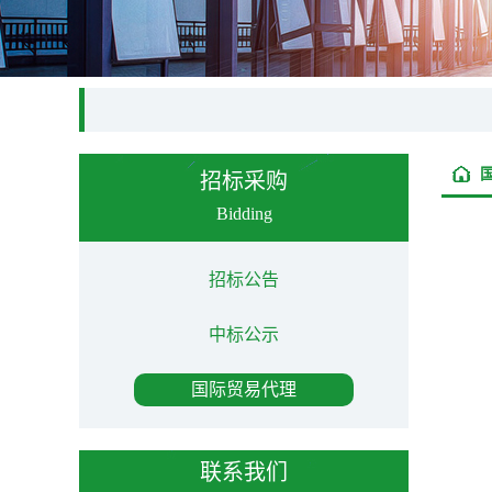
招标采购
Bidding
招标公告
中标公示
国际贸易代理
联系我们