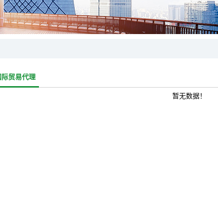
国际贸易代理
暂无数据！