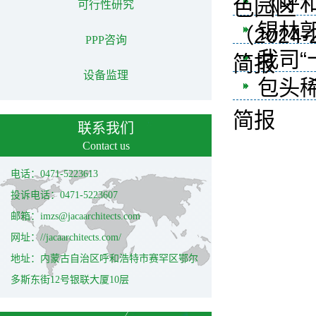
《呼
色园区
可行性研究
锡林郭
（2024
PPP咨询
我司
简报
设备监理
包头
简报
联系我们
Contact us
电话：0471-5223613
投诉电话：0471-5223607
邮箱：imzs@jacaarchitects.com
网址：//jacaarchitects.com/
地址：内蒙古自治区呼和浩特市赛罕区鄂尔
多斯东街12号银联大厦10层