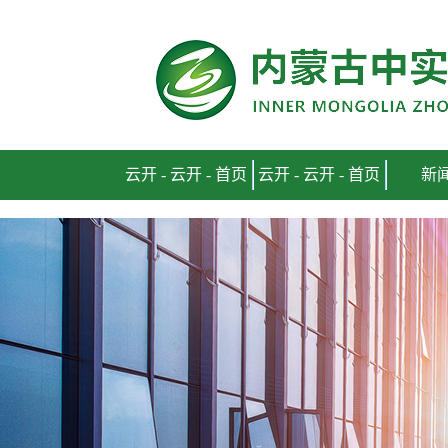
云开 - 首页
云开 - 云开 - 首页
云开 - 云开 - 首页
新