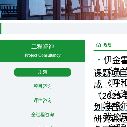
规划
工程咨询
Project Consultancy
伊金
《乌
课题项
规划
《呼
成
项目咨询
《乌
（202
评估咨询
准格尔
划报告
全过程咨询
我公
研究课