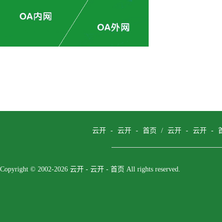
云开 - 云开 - 首页
/
云开 - 云开 -
Copyright © 2002-2026 云开 - 云开 - 首页 All rights reserved.