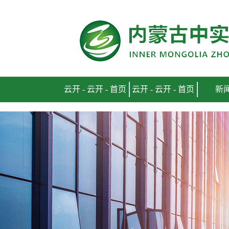
云开 - 首页
云开 - 云开 - 首页
云开 - 云开 - 首页
新