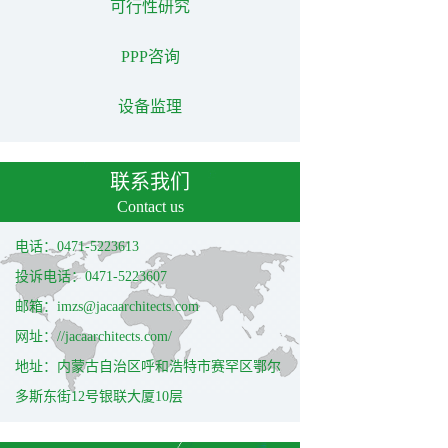
可行性研究
PPP咨询
设备监理
联系我们
Contact us
电话：0471-5223613
投诉电话：0471-5223607
邮箱：imzs@jacaarchitects.com
网址：//jacaarchitects.com/
地址：内蒙古自治区呼和浩特市赛罕区鄂尔
多斯东街12号银联大厦10层