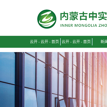
云开 - 首页
云开 - 云开 - 首页
云开 - 云开 - 首页
新