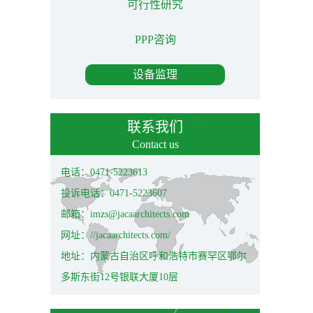
可行性研究
PPP咨询
设备监理
联系我们
Contact us
电话：0471-5223613
投诉电话：0471-5223607
邮箱：imzs@jacaarchitects.com
网址：//jacaarchitects.com/
地址：内蒙古自治区呼和浩特市赛罕区鄂尔
多斯东街12号银联大厦10层