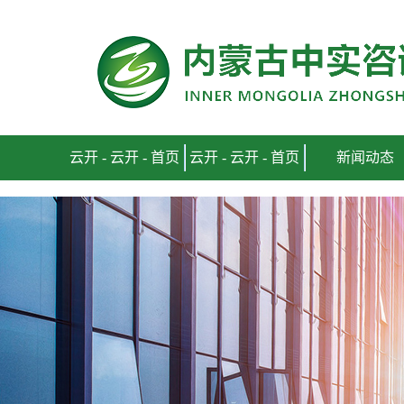
云开 - 首页
云开 - 云开 - 首页
云开 - 云开 - 首页
新闻动态