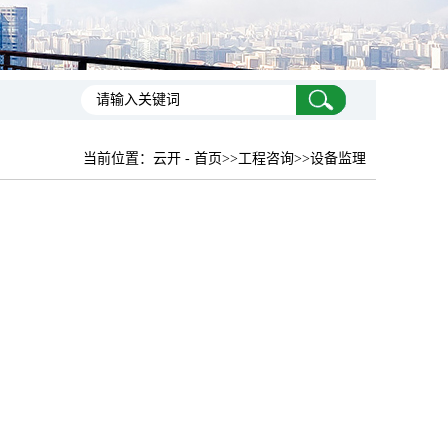
当前位置：
云开 - 首页
>>工程咨询>>设备监理