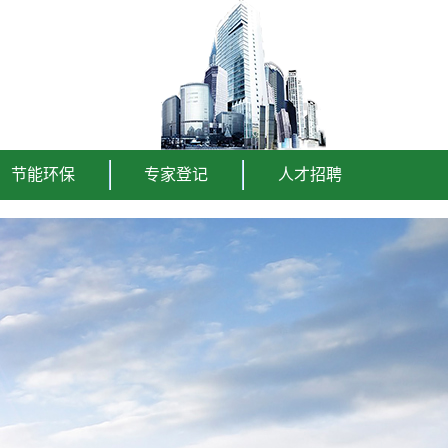
节能环保
专家登记
人才招聘