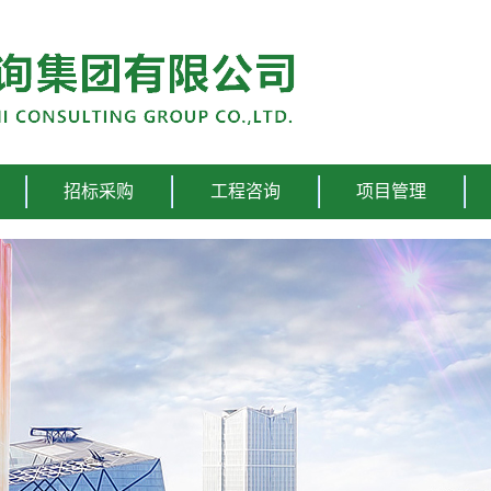
招标采购
工程咨询
项目管理