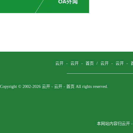
云开 - 云开 - 首页
/
云开 - 云开 -
Copyright © 2002-2026 云开 - 云开 - 首页 All rights reserved.
本网站内容归云开 