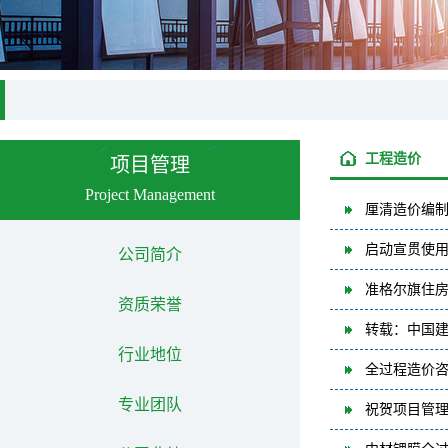
工程造价
项目管理
Project Management
厘清造价编
启动宣贯使用
公司简介
准格尔旗住
资质荣誉
转载：中国建
行业地位
全过程造价
专业团队
祝贺项目管理