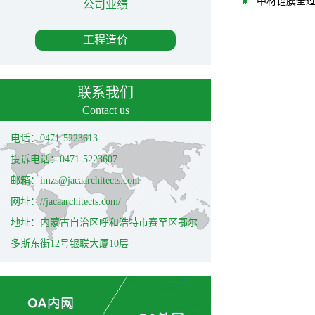
中材锂膜全
公司业绩
工程造价
联系我们
Contact us
电话：0471-5223613
投诉电话：0471-5223607
邮箱：imzs@jacaarchitects.com
网址：//jacaarchitects.com/
地址：内蒙古自治区呼和浩特市赛罕区鄂尔
多斯东街12号银联大厦10层