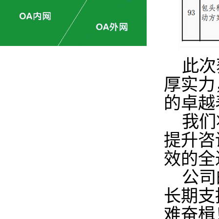
此次
厚实力
的卓越
我们
提升咨
效的全
公司
长期支
难奋楫