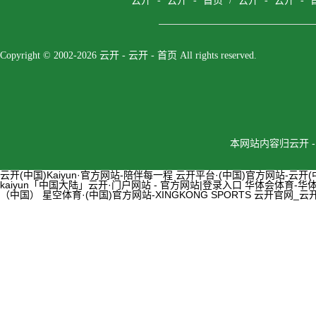
云开 - 云开 - 首页
/
云开 - 云开 -
Copyright © 2002-2026 云开 - 云开 - 首页 All rights reserved.
本网站内容归云开 
云开(中国)Kaiyun·官方网站-陪伴每一程
云开平台·(中国)官方网站-云开(
kaiyun「中国大陆」云开·门户网站 - 官方网站|登录入口
华体会体育-华体
（中国）
星空体育·(中国)官方网站-XINGKONG SPORTS
云开官网_云开