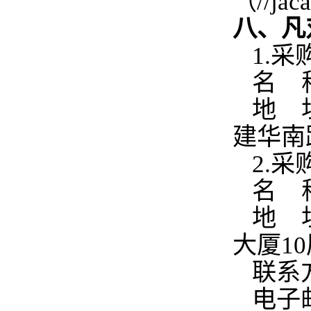
（//ja
八、凡
1.
名 
地 
建华南
2.
名 
地 
大厦10
联系方
电子邮