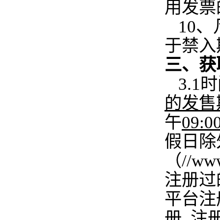
用发票
10
于禁入
三、获
3.1
的发售
午
09:0
假日除
（//w
注册过
平台注
册, 