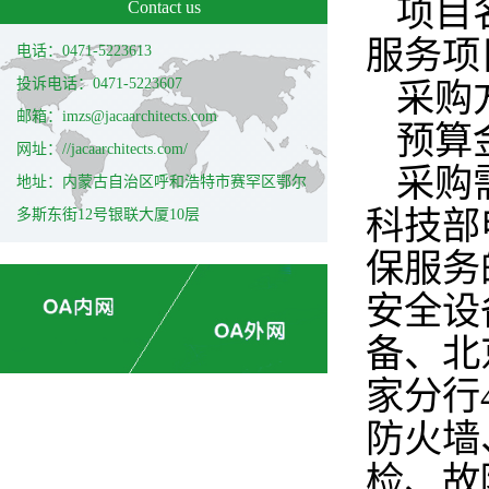
项目
Contact us
服务项
电话：0471-5223613
投诉电话：0471-5223607
采购
邮箱：imzs@jacaarchitects.com
预算金
网址：//jacaarchitects.com/
采购
地址：内蒙古自治区呼和浩特市赛罕区鄂尔
科技部
多斯东街12号银联大厦10层
保服务
安全设
备、北
家分行
防火墙
检、故