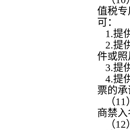
值税专
可：
1.
2.
件或照
3.
4.
票的承
（1
商禁入
（1