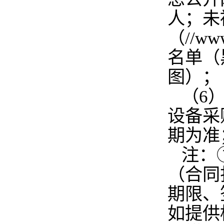
人；未
（//ww
名单（
图）；
（6
设备采
期为准
注：
（合同
期限、
如提供