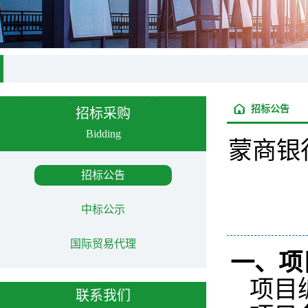
招标公告
招标采购
Bidding
蒙商银
招标公告
中标公示
国际贸易代理
一、项
项目编
联系我们