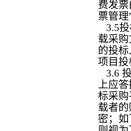
费发票
票管理
3.
载采购
的投标
项目投
3.
上应答
标采购平
载者的
密；如
则视为