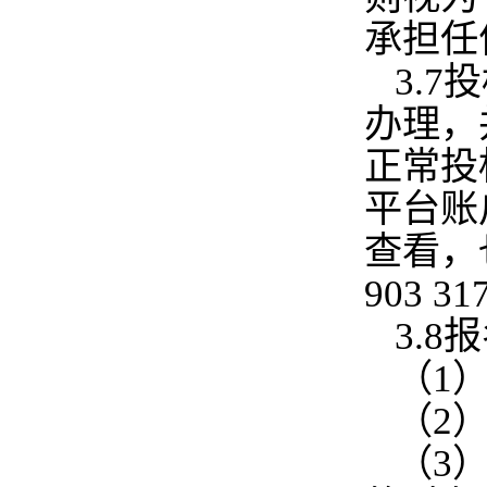
承担任
3.
办理，
正常投
平台账
查看，
903 
3.8
（1
（2
（3