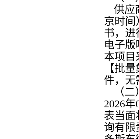
供应商
京时间
书，进
电子版
本项目
【批量
件，无
（二
2026年
表当面
询有限