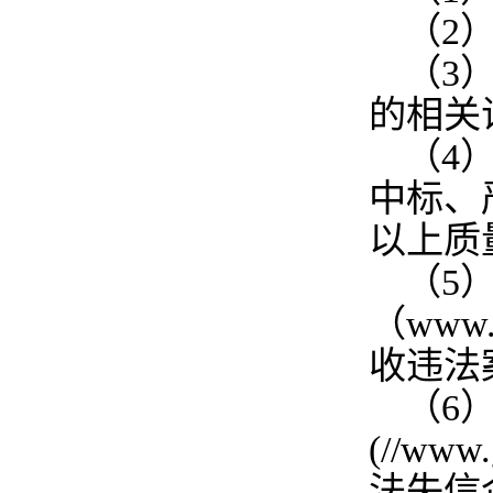
（2
（3
的相关
（4
中标、
以上质
（5
（www
收违法
（6
(//ww
法失信