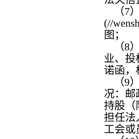
（7
(//we
图；
（8
业、投
诺函，
（9
况：邮
持股（
担任法
工会或