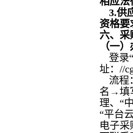
相应法
3.
供
资格要
六、采
（一）
登录
址：//c
流程
名→填
理、“
“平台
电子采