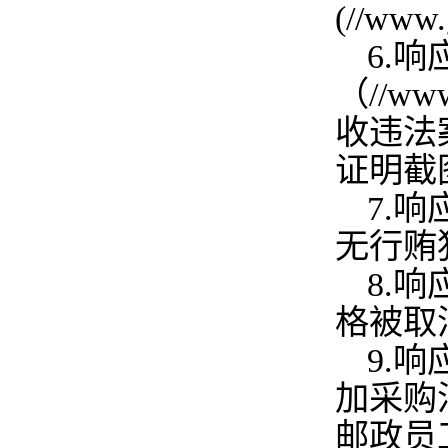
(//ww
6.
响
（//ww
收违法
证明截
7.
响应
无行贿
8.
响
格被取
9.
响
加采购
邮政员