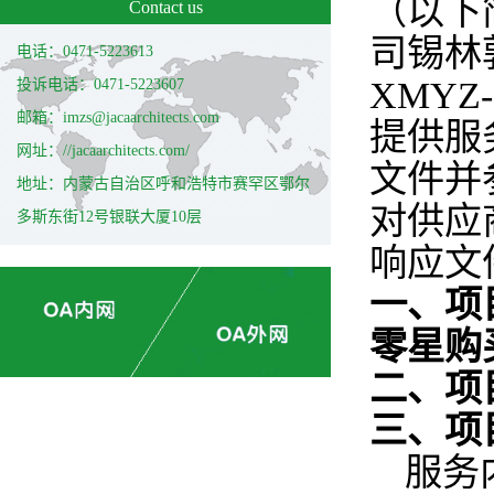
（以下
Contact us
司锡林
电话：0471-5223613
XMYZ
投诉电话：0471-5223607
邮箱：imzs@jacaarchitects.com
提供服
网址：//jacaarchitects.com/
文件并
地址：内蒙古自治区呼和浩特市赛罕区鄂尔
对供应
多斯东街12号银联大厦10层
响应文
一、项
零星购
二、项目
三、项
服务