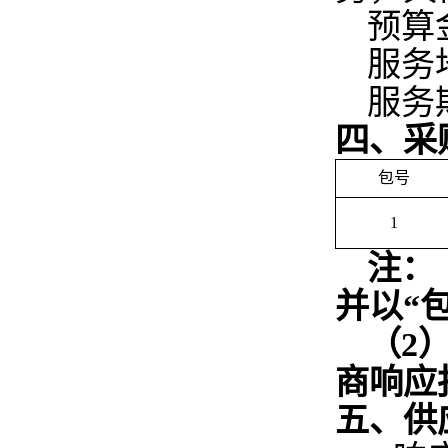
预算金
服务
服务
四、采
包号
1
注：
并以“
（2
商响应
五、供