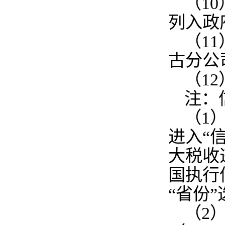
（10
列入政
（1
古分公
（1
注：
（1）
进入“
大税收
国执行
“省份
（2