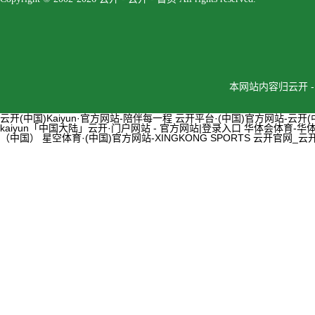
本网站内容归云开 
云开(中国)Kaiyun·官方网站-陪伴每一程
云开平台·(中国)官方网站-云开(
kaiyun「中国大陆」云开·门户网站 - 官方网站|登录入口
华体会体育-华体
（中国）
星空体育·(中国)官方网站-XINGKONG SPORTS
云开官网_云开