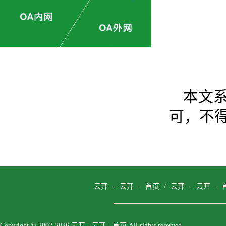
本文
可，不
云开 - 云开 - 首页
/
云开 - 云开 -
Copyright © 2002-2026 云开 - 云开 - 首页 All rights reserved.