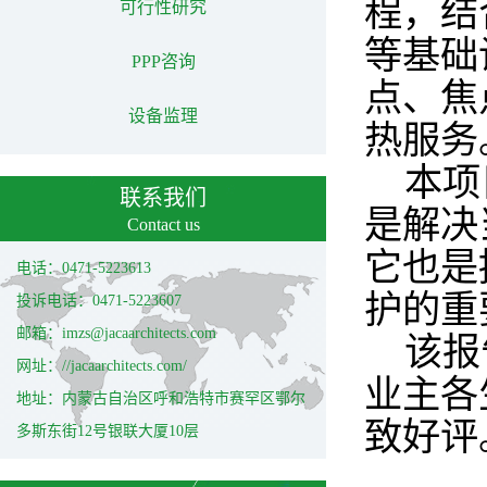
程，结
可行性研究
等基础
PPP咨询
点、焦
设备监理
热服务
本项
联系我们
是解决
Contact us
它也是
电话：0471-5223613
护的重
投诉电话：0471-5223607
邮箱：imzs@jacaarchitects.com
该报
网址：//jacaarchitects.com/
业主各
地址：内蒙古自治区呼和浩特市赛罕区鄂尔
致好评
多斯东街12号银联大厦10层