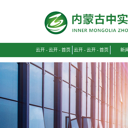
云开 - 首页
云开 - 云开 - 首页
云开 - 云开 - 首页
新