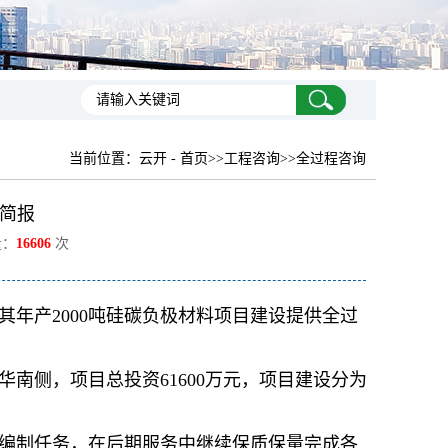
当前位置：
云开 - 首页
>>工程咨询>>全过程咨询
简报
量：
16606
次
年产2000吨硅碳负极材料项目建设提供全过
南侧，项目总投资61600万元，项目建设分为
编制任务，在后期服务中继续保质保量完成各