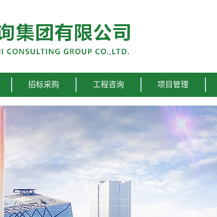
招标采购
工程咨询
项目管理