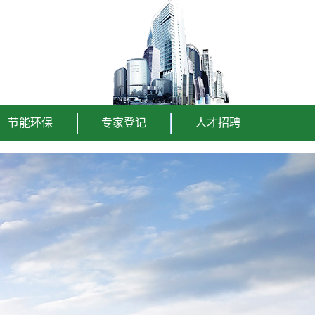
节能环保
专家登记
人才招聘