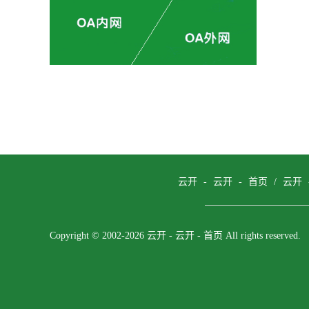
云开 - 云开 - 首页
/
云开 
Copyright © 2002-2026 云开 - 云开 - 首页 All rights reserved.