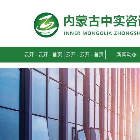
云开 - 首页
云开 - 云开 - 首页
云开 - 云开 - 首页
新闻动态