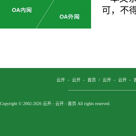
可，不
云开 - 云开 - 首页
/
云开 - 云开 -
Copyright © 2002-2026 云开 - 云开 - 首页 All rights reserved.