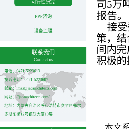
司5万
可行性研究
报告。
PPP咨询
接受
设备监理
策，结
间内完
联系我们
积极的
Contact us
电话：0471-5223613
投诉电话：0471-5223607
邮箱：imzs@jacaarchitects.com
网址：//jacaarchitects.com/
地址：内蒙古自治区呼和浩特市赛罕区鄂尔
多斯东街12号银联大厦10层
本文