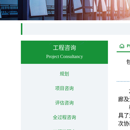
P
工程咨询
Project Consultancy
规划
项目咨询
廊及
评估咨询
具了
全过程咨询
次协