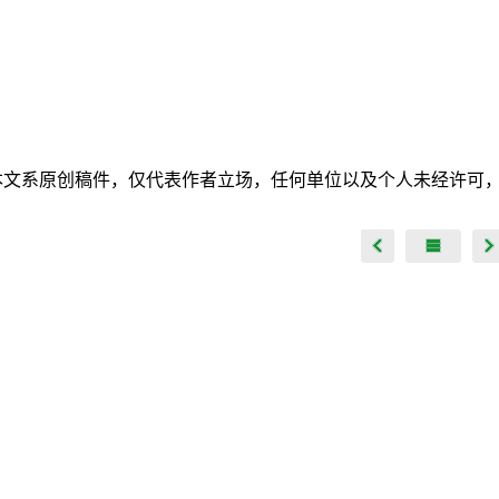
本文系原创稿件，仅代表作者立场，任何单位以及个人未经许可