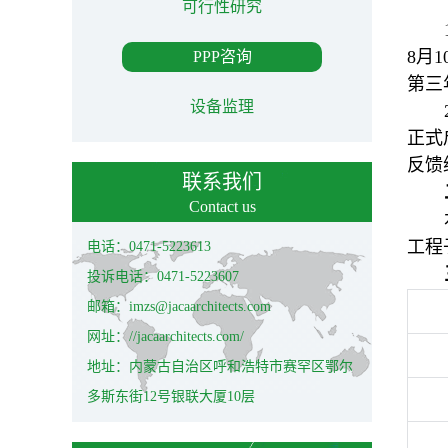
可行性研究
8月
PPP咨询
第三
设备监理
正式
反馈
联系我们
Contact us
工程
电话：0471-5223613
投诉电话：0471-5223607
邮箱：imzs@jacaarchitects.com
网址：//jacaarchitects.com/
地址：内蒙古自治区呼和浩特市赛罕区鄂尔
多斯东街12号银联大厦10层