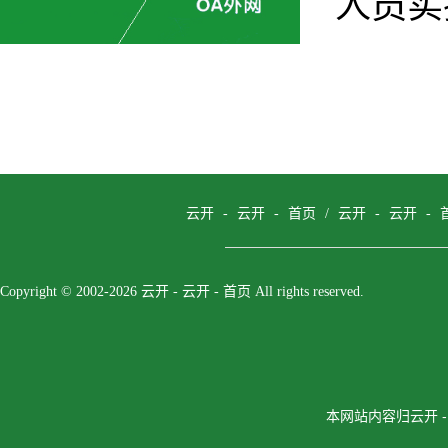
人员实
云开 - 云开 - 首页
/
云开 - 云开 -
Copyright © 2002-2026 云开 - 云开 - 首页 All rights reserved.
本网站内容归云开 