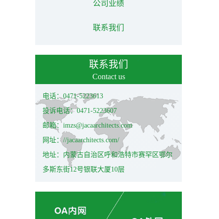
公司业绩
联系我们
联系我们
Contact us
电话：0471-5223613
投诉电话：0471-5223607
邮箱：imzs@jacaarchitects.com
网址：//jacaarchitects.com/
地址：内蒙古自治区呼和浩特市赛罕区鄂尔
多斯东街12号银联大厦10层