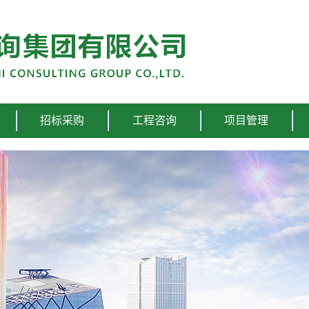
招标采购
工程咨询
项目管理