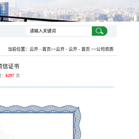
当前位置：
云开 - 首页
>>云开 - 云开 - 首页 >>公司资质
资信证书
量：
6297
次