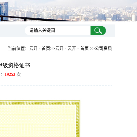
当前位置：
云开 - 首页
>>云开 - 云开 - 首页 >>公司资质
甲级资格证书
量：
19252
次