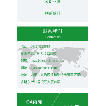
公司业绩
联系我们
联系我们
Contact us
电话：0471-5223613
投诉电话：0471-5223607
邮箱：imzs@jacaarchitects.com
网址：//jacaarchitects.com/
地址：内蒙古自治区呼和浩特市赛罕区鄂尔
多斯东街12号银联大厦10层