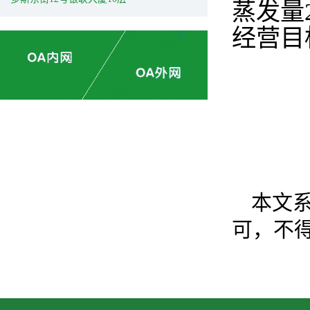
蒸发量
经营目
本文
可，不