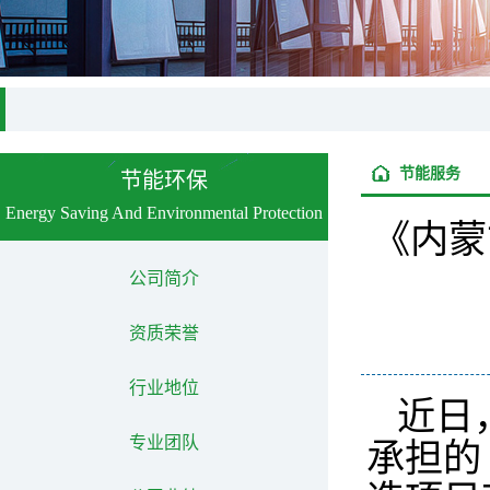
节能服务
节能环保
Energy Saving And Environmental Protection
《内蒙
公司简介
资质荣誉
行业地位
近日
专业团队
承担的