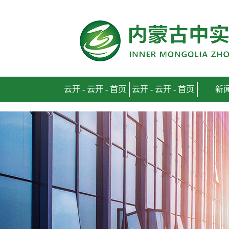
云开 - 首页
云开 - 云开 - 首页
云开 - 云开 - 首页
新