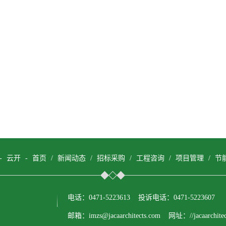
- 云开 - 首页
/
新闻动态
/
招标采购
/
工程咨询
/
项目管理
/
节
电话：0471-5223613 投诉电话：0471-5223607
邮箱：imzs@jacaarchitects.com 网址：//jacaarchitec