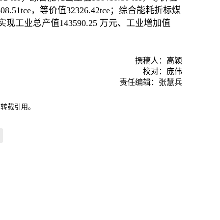
.51tce，等价值32326.42tce；综合能耗折标煤
，可实现工业总产值143590.25 万元、工业增加值
撰稿人：高颖
校对：庞伟
责任编辑：张慧兵
自转载引用。