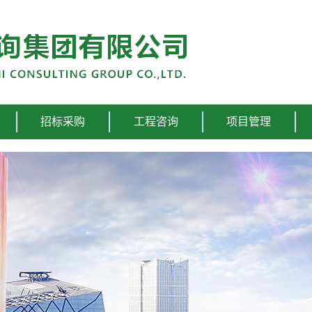
招标采购
工程咨询
项目管理