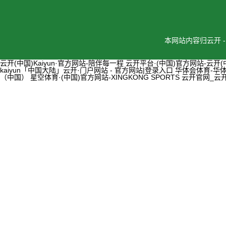
本网站内容归云开 
云开(中国)Kaiyun·官方网站-陪伴每一程
云开平台·(中国)官方网站-云开(
kaiyun「中国大陆」云开·门户网站 - 官方网站|登录入口
华体会体育-华体
（中国）
星空体育·(中国)官方网站-XINGKONG SPORTS
云开官网_云开