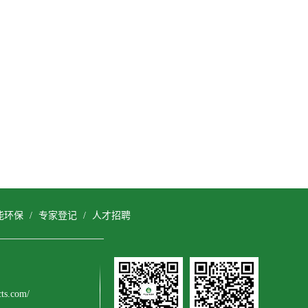
能环保
/
专家登记
/
人才招聘
ts.com/