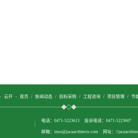
- 云开 - 首页
/
新闻动态
/
招标采购
/
工程咨询
/
项目管理
/
节
电话：0471-5223613 投诉电话：0471-5223607
邮箱：imzs@jacaarchitects.com 网址：//jacaarchitec