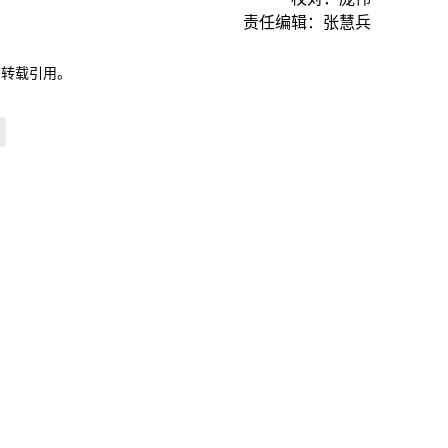
责任编辑：张慧兵
自转载引用。