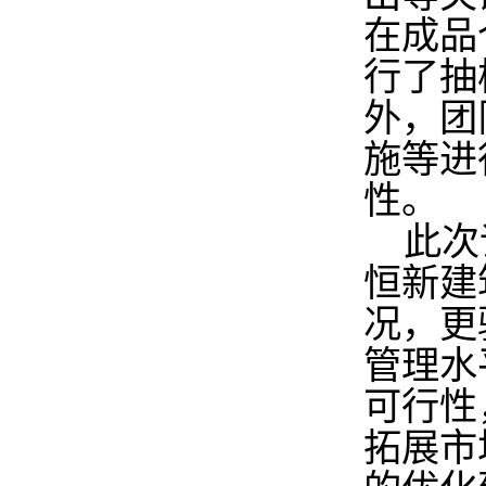
在成品
行了抽
外，团
施等进
性。
此次
恒新建
况，更
管理水
可行性
拓展市