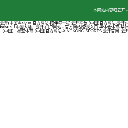
本网站内容归云开 
云开(中国)Kaiyun·官方网站-陪伴每一程
云开平台·(中国)官方网站-云开(
kaiyun「中国大陆」云开·门户网站 - 官方网站|登录入口
华体会体育-华体
（中国）
星空体育·(中国)官方网站-XINGKONG SPORTS
云开官网_云开