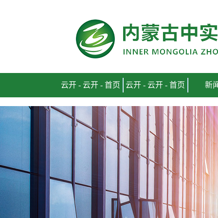
云开 - 首页
云开 - 云开 - 首页
云开 - 云开 - 首页
新