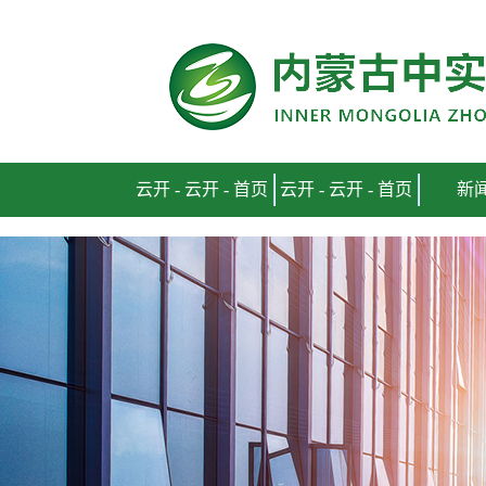
云开 - 首页
云开 - 云开 - 首页
云开 - 云开 - 首页
新