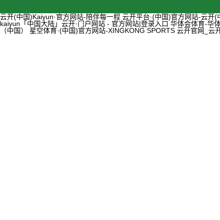
云开(中国)Kaiyun·官方网站-陪伴每一程
云开平台·(中国)官方网站-云开(
kaiyun「中国大陆」云开·门户网站 - 官方网站|登录入口
华体会体育-华体
（中国）
星空体育·(中国)官方网站-XINGKONG SPORTS
云开官网_云开