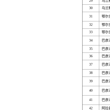
29
乌兰
30
乌兰
31
鄂尔
32
鄂尔
33
鄂尔
34
巴彦
35
巴彦
36
巴彦
37
巴彦
38
巴彦
39
巴彦
40
巴彦
41
巴彦
42
阿拉