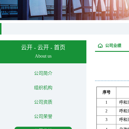
公司业绩
云开 - 云开 - 首页
About us
公司简介
组织机构
序号
公司资质
1
呼和
2
呼和
公司荣誉
3
呼和