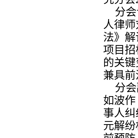
分会
人律师
法》解
项目招
的关键
兼具前
分会
如波作
事人纠
元解纷