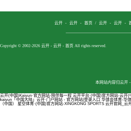
云开 - 云开 - 首页
/
云开 - 云开 -
Copyright © 2002-2026 云开 - 云开 - 首页 All rights reserved.
本网站内容归云开 
云开(中国)Kaiyun·官方网站-陪伴每一程
云开平台·(中国)官方网站-云开(
kaiyun「中国大陆」云开·门户网站 - 官方网站|登录入口
华体会体育-华体
（中国）
星空体育·(中国)官方网站-XINGKONG SPORTS
云开官网_云开