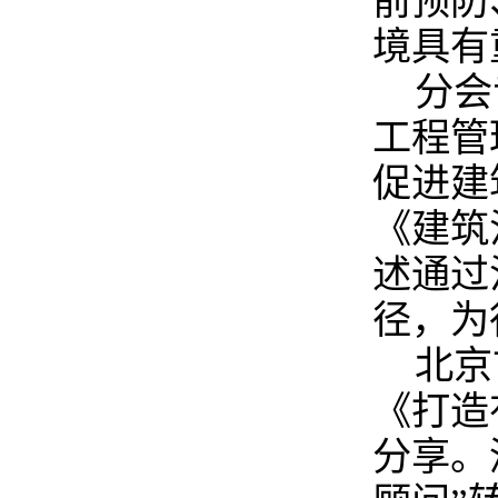
前预防
境具有
分会
工程管
促进建
《建筑
述通过
径，为
北京
《打造
分享。