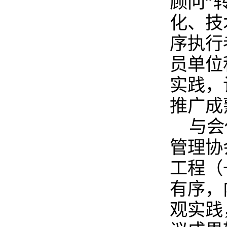
顾问”
化、技
序执行
员单位
实践，
推广成
与会
管理协
工程（
有序，
观实践