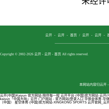
未经许
云开 - 云开 - 首页
/
云开 - 云开 -
Copyright © 2002-2026 云开 - 云开 - 首页 All rights reserved.
本网站内容归云开 
云开(中国)Kaiyun·官方网站-陪伴每一程
云开平台·(中国)官方网站-云开(
kaiyun「中国大陆」云开·门户网站 - 官方网站|登录入口
华体会体育-华体
（中国）
星空体育·(中国)官方网站-XINGKONG SPORTS
云开官网_云开