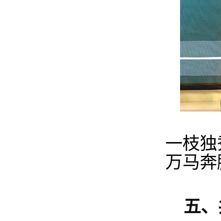
一枝独
万马奔
五、