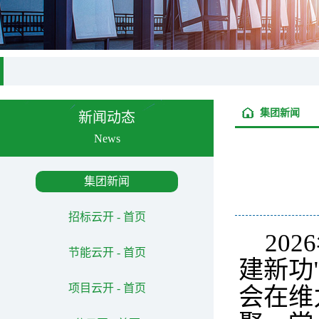
集团新闻
新闻动态
News
集团新闻
招标云开 - 首页
20
节能云开 - 首页
建新功
项目云开 - 首页
会在维