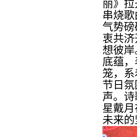
丽》拉
串烧歌
气势磅
衷共济
想彼岸
底蕴，
笼，系
节日氛
声。诗
星戴月
未来的